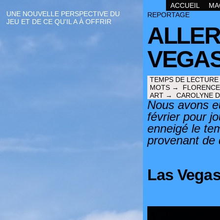
ACCUEIL
MA
UNE NOUVELLE PERSPECTIVE DU
REPORTAGE
JEU ET DE CE QU'IL A À OFFRIR
ALLER
VEGA
TEMPS DE LECTURE
MOTS →
FLORENCE
ART →
CAROLYNE D
Nous avons eu
février pour j
enneigé le te
provenant de d
Las Vegas