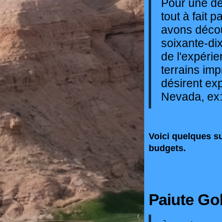
Pour une de
tout à fait 
avons décou
soixante-dix
de l'expéri
terrains im
désirent exp
Nevada, ex:
Voici quelques s
budgets.
Paiute Go