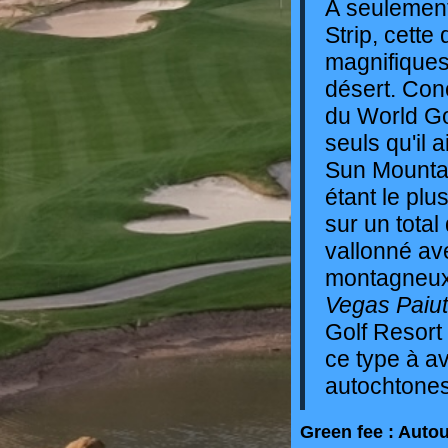
À seulement
Strip, cette
magnifiques
désert. Con
du World Go
seuls qu'il
Sun Mountai
étant le plu
sur un total
vallonné av
montagneux
Vegas Paiut
Golf Resort 
ce type à av
autochtones
Green fee : Autou