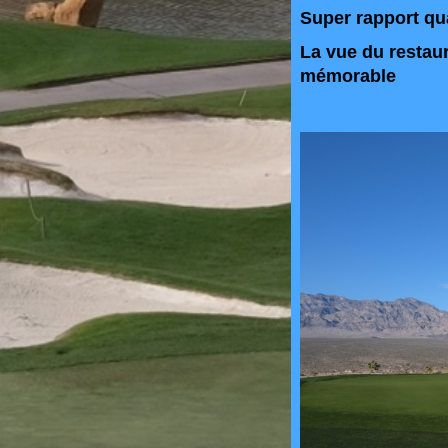
Super rapport qua
La vue du restaur
mémorable