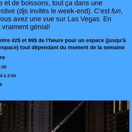
re et de boissons, tout ça dans une
tive (djs invités le week-end). C’est
fun
,
 vous avez une vue sur Las Vegas. En
t vraiment génial!
entre 42$ et 99$ de l’heure pour un espace (jusqu’à
espace) tout dépendant du moment de la semaine
re
1:00
0 à 2:00
00